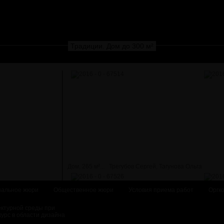
Традиции. Дом до 300 м²
Дом, 265 м²...
Трегубов Сергей, Тагунова Ольга
альное жюри
Общественное жюри
Условия приема работ
Оргк
ектурной среды при
курс в области дизайна