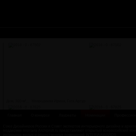
Дом, 300 м²...
Мавродиева Ирина, Гога Артур
Главная
О конкурсе
Лауреаты
Номинации
Профессион
Союз Дизайнеров России и Совет экспертов интерьерного дизайна и архит
поддержке портала Archiprofi.ru представляют открытый всероссийский кон
интерьера жилых и общественных помещений INTERIA AWARDS