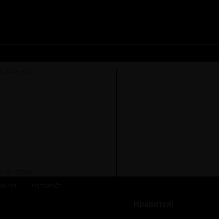
омитет
Фотоотчёт
Нравится!