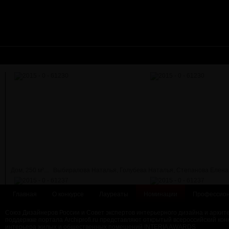
Дом, 250 м²...
Выбиралова Наталья, Голубева Наталья, Степанова Елена
Главная
О конкурсе
Лауреаты
Номинации
Профессион
Союз Дизайнеров России и Совет экспертов интерьерного дизайна и архит
поддержке портала Archiprofi.ru представляют открытый всероссийский кон
интерьера жилых и общественных помещений INTERIA AWARDS