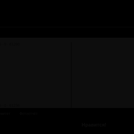
омитет
Фотоотчёт
Нравится!