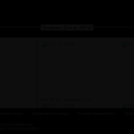
Традиции. Дом до 300 м²
Дом, 298 м²...
Арапова Ольга
альное жюри
Общественное жюри
Условия приема работ
Оргк
ектурной среды при
курс в области дизайна