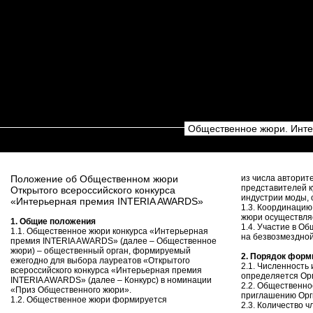
Общественное жюри. Инте
Положение об Общественном жюри
из числа авторит
представителей ку
Открытого всероссийского конкурса
индустрии моды,
«Интерьерная премия INTERIA AWARDS»
1.3. Координаци
жюри осуществляе
1. Общие положения
1.4. Участие в О
1.1. Общественное жюри конкурса «Интерьерная
на безвозмездной
премия INTERIA AWARDS» (далее – Общественное
жюри) – общественный орган, формируемый
2. Порядок фор
ежегодно для выбора лауреатов «Открытого
2.1. Численность
всероссийского конкурса «Интерьерная премия
определяется Ор
INTERIA AWARDS» (далее – Конкурс) в номинации
2.2. Общественн
«Приз Общественного жюри».
приглашению Орг
1.2. Общественное жюри формируется
2.3. Количество 