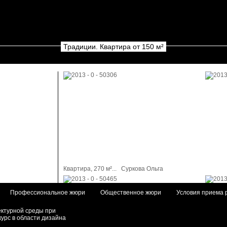
Традиции. Квартира от 150 м²
Квартира, 270 м²...
Суркова Ольга
Профессиональное жюри
Общественное жюри
Условия приема 
ектурной среды при
курс в области дизайна