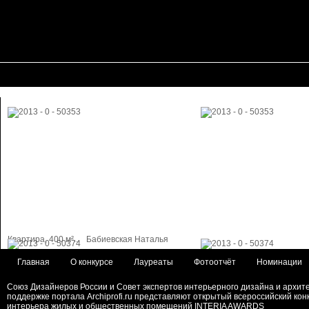
Квартира, 400 м²...
Бабиевская Наталья
Главная
О конкурсе
Лауреаты
Фотоотчёт
Номинации
Союз Дизайнеров России и Совет экспертов интерьерного дизайна и архит
поддержке портала Archiprofi.ru представляют открытый всероссийский кон
интерьера жилых и общественных помещений INTERIA AWARDS