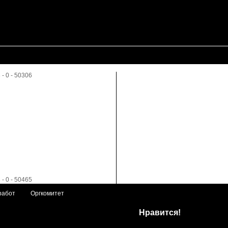
работ
Оргкомитет
Нравится!