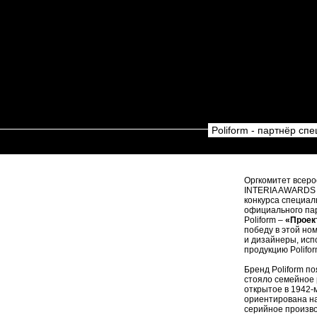
Poliform - партнёр с
Оргкомитет всеро
INTERIA AWARDS 
конкурса специал
официального па
Poliform –
«Проек
победу в этой но
и дизайнеры, исп
продукцию Polifor
Бренд Poliform по
стояло семейное
открытое в 1942-
ориентирована н
серийное произво