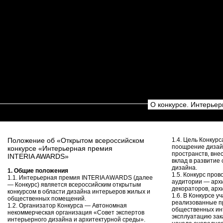
О конкурсе. Интерье
Положение об «Открытом всероссийском
1.4. Цель Конкур
поощрение дизай
конкурсе «Интерьерная премия
пространств, вн
INTERIA AWARDS»
вклад в развитие
дизайна.
1. Общие положения
1.5. Конкурс про
1.1. Интерьерная премия INTERIA AWARDS (далее
аудитории — архи
— Конкурс) является всероссийским открытым
декораторов, арх
конкурсом в области дизайна интерьеров жилых и
1.6. В Конкурсе у
общественных помещений.
реализованные пр
1.2. Организатор Конкурса — Автономная
общественных ин
некоммерческая организация «Совет экспертов
эксплуатацию зак
интерьерного дизайна и архитектурной среды».