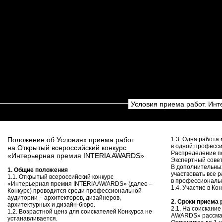
Условия приема работ. Ин
Положение об Условиях приема работ
1.3. Одна работа
в одной професс
на Открытый всероссийский конкурс
Распределение п
«Интерьерная премия INTERIA AWARDS»
Экспертный совет
В дополнительны
1. Общие положения
участвовать все 
1.1. Открытый всероссийский конкурс
в профессиональ
«Интерьерная премия INTERIA AWARDS» (далее –
1.4. Участие в Ко
Конкурс) проводится среди профессиональной
аудитории – архитекторов, дизайнеров,
2. Сроки приема 
архитектурных и дизайн-бюро.
2.1. На соискани
1.2. Возрастной ценз для соискателей Конкурса не
AWARDS» рассмат
устанавливается.