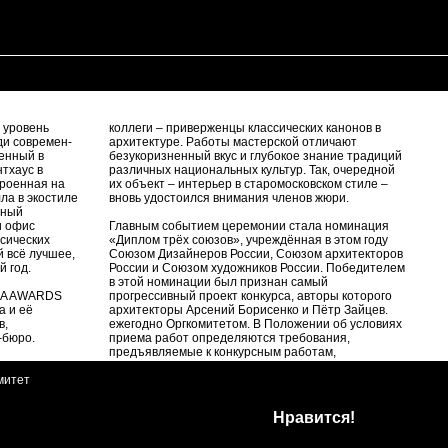
 уровень
коллеги – приверженцы классических канонов в
ди современ-
архитектуре. Работы мастерской отличают
енный в
безукоризненный вкус и глубокое знание традиций
тхаус в
различных национальных культур. Так, очередной
троенная на
их объект – интерьер в старомосковском стиле –
ла в экостиле
вновь удостоился внимания членов жюри.
ьный
и офис
Главным событием церемонии стала номинация
ссических
«Диплом трёх союзов», учреждённая в этом году
й всё лучшее,
Союзом Дизайнеров России, Союзом архитекторов
й год.
России и Союзом художников России. Победителем
в этой номинации был признан самый
RIA AWARDS
прогрессивный проект конкурса, авторы которого
а и её
архитекторы Арсений Борисенко и Пётр Зайцев.
в,
ежегодно Оргкомитетом. В Положении об условиях
-бюро.
приема работ определяются требования,
предъявляемые к конкурсным работам,
лых и
формы подачи работ на Конкурс.
митет
1.8. Лауреатам Конкурса в зависимости от
оектов и
номинации вручаются памятные знаки
в внутренних
и ценные призы.
Нравится!
ительный
1.9. Проект, заявленный на участие в Конкурсе,
ьера.
участвует только в одной профессиональной