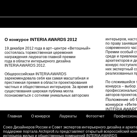
О конкурсе INTERIA AWARDS 2012
интерьеров, нас
по праву занявши
современного час
19 декабря 2012 года в арт–центре «Ветошный»
Премии особый с
состоялась торжественная церемония
среде и привлека
награждения лауреатов главной премии
архитекторов и ди
года в области интерьерного дизайна
конкурс поступил
INTERIA AWARDS 2012.
них экспертный с
реализованных п
Общероссийская INTERIA AWARDS
зарекомендовала себя как самая масштабная и
По сложившейся 
престижная премия в области проектирования
конкурса – выбор
частных и общественных интерьеров. За время её
профессиональног
существования широкая публика могла
авторов проектов
познакомиться с сотнями уникальных авторских
Положение об 
конкурсе «Инт
INTERIA AWAR
Главная
О конкурсе
Лауреаты
Фотоотчет
Профессион
1. Общие положе
1.1. Интерьерна
(далее – Конкурс
Союз Дизайнеров России и Совет экспертов интерьерного дизайна и архит
открытым конкурс
поддержке портала Archiprofi.ru представляют открытый всероссийский кон
жилых и обществ
интерьера жилых и общественных помещений INTERIA AWARDS