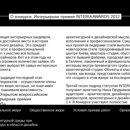
О конкурсе. Интерьерная премия INTERIA AWARDS 2012
тоящих интерьерных шедевров,
архитектурной и дизайнерской мысли,
х достойное место в истории
исполнения и профессионализм. Сре
тного дизайна. Это придаёт
ных проектов лидерами стали выполн
татус в профессиональной
новаторском стиле трёхуровневый пен
ет к участию всё больше
центре Киева, квартира–студия, обус
зайнеров. Вот и в этом году на
месте бывшей фабрики, городская вил
о огромное количество заявок. Из
в Таллине, лаконичный и функционал
овет выбрал 94 самых интересных
интерьер внутри бревенчатого сруба 
роекта.
архитектурной студии. Объекты в кла
стилях, как всегда, представляли собо
традиции последний этап
что создано в этом жанре за последни
 лауреатов – осуществляли члены
о жюри, которые, не зная имён
Третий сезон подряд статуэтки INTE
, оценивали креативность
получают архитектор Нина Прудников
Открытом всероссийском
аудитории – архитекторов, дизайнеро
декораторов, архитектурных и дизайн
ерьерная премия
1.4. В Конкурсе участвуют полностью
DS»
реализованные проекты в области жи
альное жюри
Общественное жюри
общественных интерьеров.
Условия приема работ
Оргко
ния
1.5. Цель Конкурса – выбор лучших пр
я премия INTERIA AWARDS
поощрение дизайнеров и архитекторо
) является всероссийским
ектурной среды при
пространств, внесших наиболее знач
ом в области дизайна интерьеров
курс в области дизайна
вклад в развитие современного интер
енных помещений.