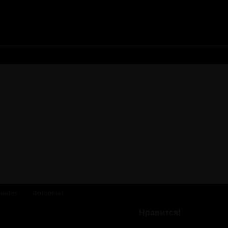
омитет
Фотоотчёт
Нравится!