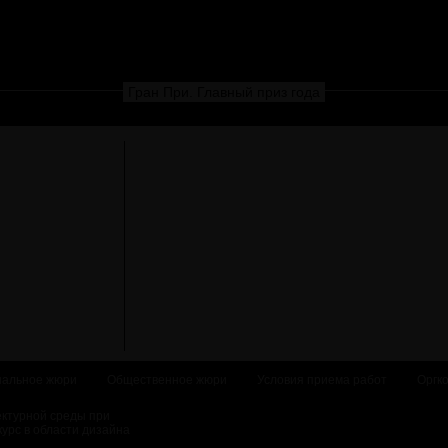
Гран При. Главный приз года
альное жюри
Общественное жюри
Условия приема работ
Оргк
ектурной среды при
курс в области дизайна