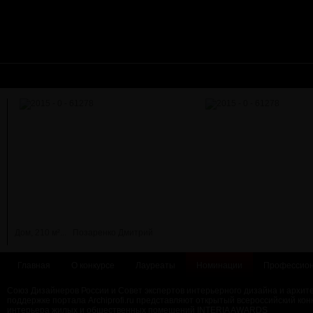
Дом, 210 м²...
Позаренко Дмитрий
Главная
О конкурсе
Лауреаты
Номинации
Профессион
Союз Дизайнеров России и Совет экспертов интерьерного дизайна и архит
поддержке портала Archiprofi.ru представляют открытый всероссийский кон
интерьера жилых и общественных помещений INTERIA AWARDS