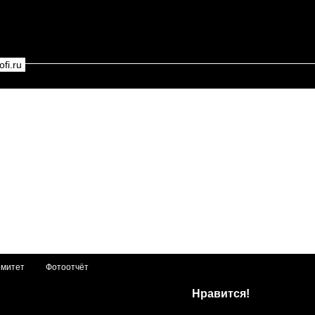
fi.ru
омитет
Фотоотчёт
Нравится!