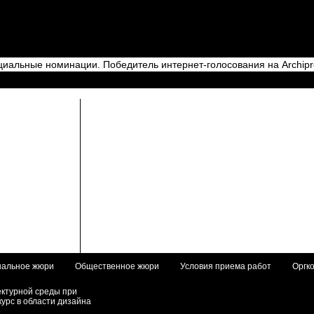
иальные номинации. Победитель интернет-голосования на Archipro
альное жюри
Общественное жюри
Условия приема работ
Оргк
ектурной среды при
курс в области дизайна