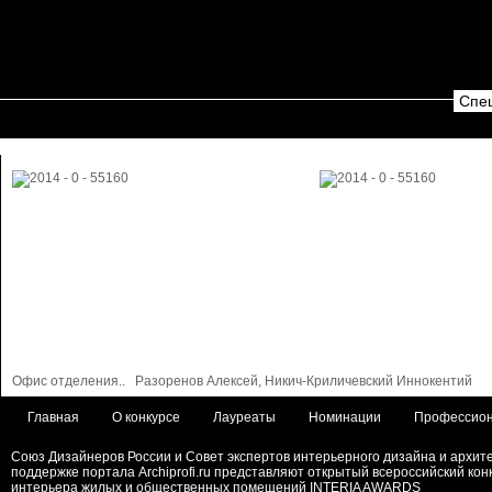
Спец
Офис отделения..
Разоренов Алексей, Никич-Криличевский Иннокентий
Главная
О конкурсе
Лауреаты
Номинации
Профессион
Союз Дизайнеров России и Совет экспертов интерьерного дизайна и архит
поддержке портала Archiprofi.ru представляют открытый всероссийский кон
интерьера жилых и общественных помещений INTERIA AWARDS