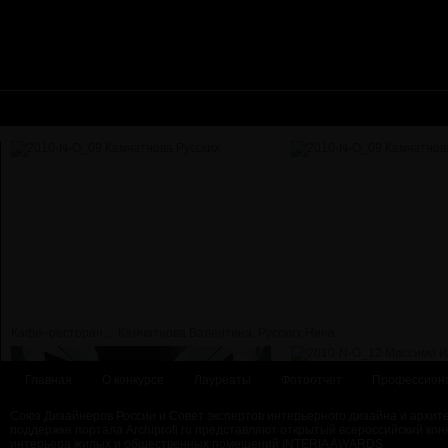
Кафе–ресторан..
Камчатнова Валентина, Русских Нина
Главная
О конкурсе
Лауреаты
Фотоотчет
Профессион
Союз Дизайнеров России и Совет экспертов интерьерного дизайна и архит
поддержке портала Archiprofi.ru представляют открытый всероссийский кон
интерьера жилых и общественных помещений INTERIA AWARDS