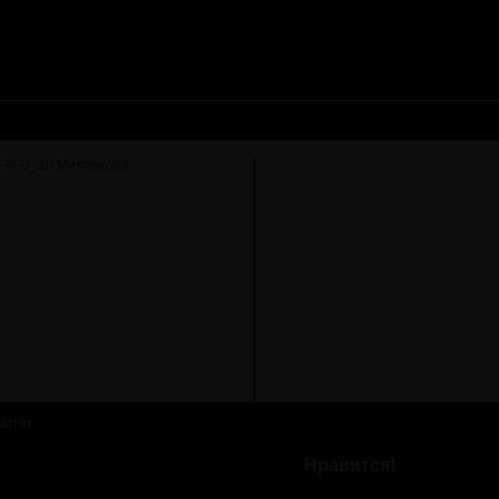
митет
Нравится!