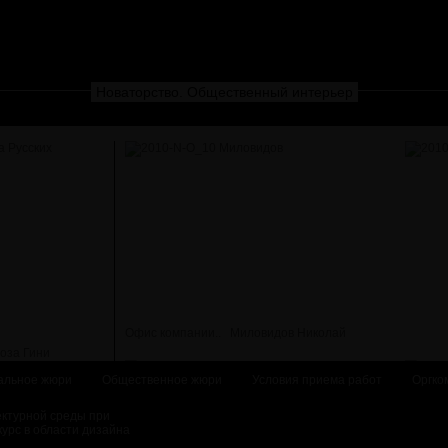
Новаторство. Общественный интерьер
Офис компании..
Миловидов Николай
альное жюри
Общественное жюри
Условия приема работ
Оргко
ектурной среды при
курс в области дизайна