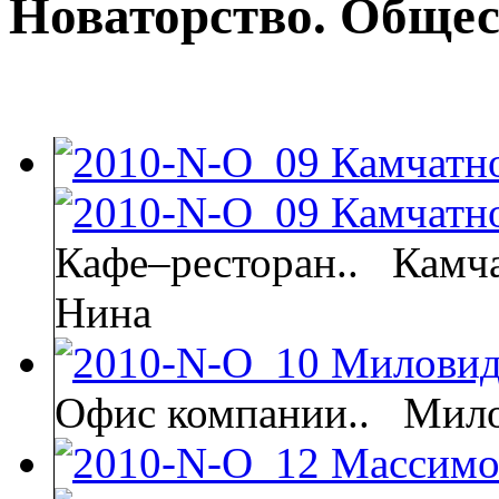
Новаторство. Обще
Кафе–ресторан..
Камча
Нина
Офис компании..
Мило