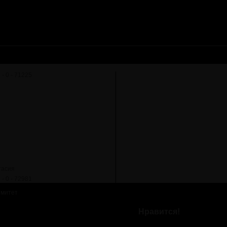
тасия
омитет
Нравится!