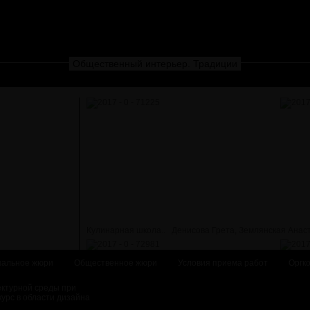
Общественный интерьер. Традиции
Кулинарная школа..
Денисова Грета, Землянская Анас
альное жюри
Общественное жюри
Условия приема работ
Оргк
ектурной среды при
курс в области дизайна