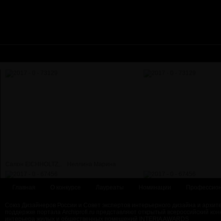
Салон EICHHOLTZ,..
Неллина Марина
Главная
О конкурсе
Лауреаты
Номинации
Профессион
Союз Дизайнеров России и Совет экспертов интерьерного дизайна и архит
поддержке портала Archiprofi.ru представляют открытый всероссийский кон
интерьера жилых и общественных помещений INTERIA AWARDS