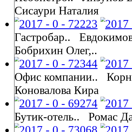
Сисаури Наталия
Гастробар..
Евдокимов
Бобрихин Олег,..
Офис компании..
Корн
Коновалова Кира
Бутик-отель..
Ромас Д