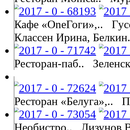
Кафе «OneГоги»,..
Гус
Классен Ирина, Белкин.
Ресторан-паб..
Зеленс
Ресторан «Белуга»,..
П
Необистро..
Лизунов В