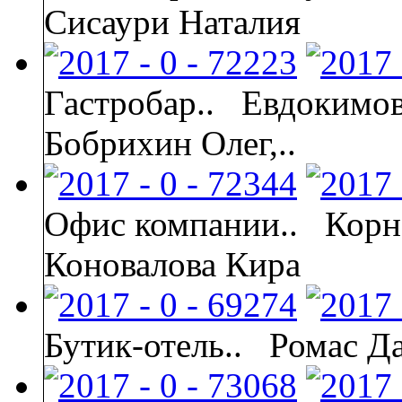
Сисаури Наталия
Гастробар..
Евдокимов
Бобрихин Олег,..
Офис компании..
Корн
Коновалова Кира
Бутик-отель..
Ромас Д