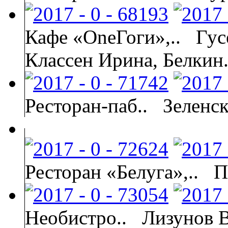
Кафе «OneГоги»,..
Гус
Классен Ирина, Белкин.
Ресторан-паб..
Зеленс
Ресторан «Белуга»,..
П
Необистро..
Лизунов В