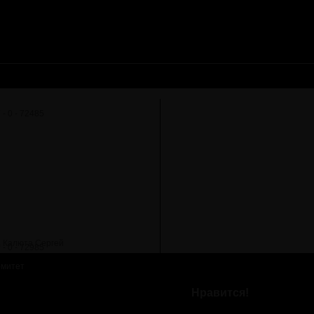
, Калюта Сергей
омитет
Нравится!