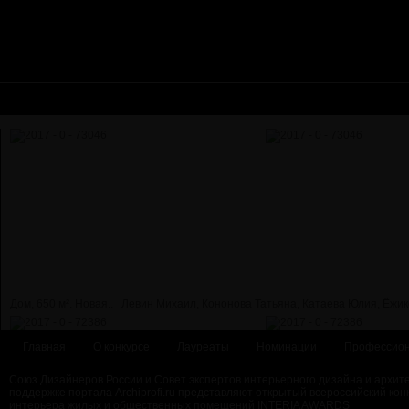
Дом, 650 м². Новая..
Левин Михаил, Кононова Татьяна, Катаева Юлия, Ёжик
Главная
О конкурсе
Лауреаты
Номинации
Профессион
Союз Дизайнеров России и Совет экспертов интерьерного дизайна и архит
поддержке портала Archiprofi.ru представляют открытый всероссийский кон
интерьера жилых и общественных помещений INTERIA AWARDS