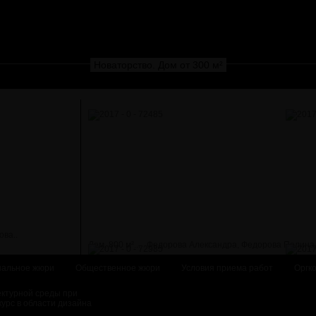
Новаторство. Дом от 300 м²
ова..
Дом, 800 м²...
Федорова Александра, Федорова Полина
альное жюри
Общественное жюри
Условия приема работ
Оргк
ектурной среды при
курс в области дизайна