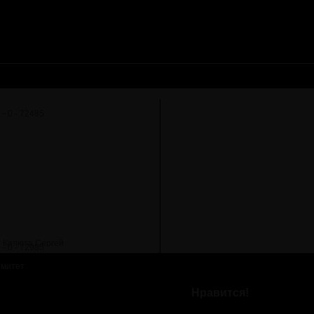
, Калюта Сергей
омитет
Нравится!