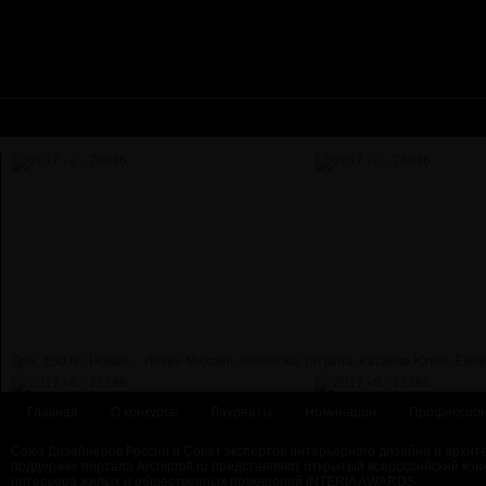
Дом, 650 м². Новая..
Левин Михаил, Кононова Татьяна, Катаева Юлия, Ёжик
Главная
О конкурсе
Лауреаты
Номинации
Профессион
Союз Дизайнеров России и Совет экспертов интерьерного дизайна и архит
поддержке портала Archiprofi.ru представляют открытый всероссийский кон
интерьера жилых и общественных помещений INTERIA AWARDS