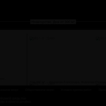
Новаторство. Дом от 300 м²
ова..
Дом, 800 м²...
Федорова Александра, Федорова Полина
альное жюри
Общественное жюри
Условия приема работ
Оргк
ектурной среды при
курс в области дизайна