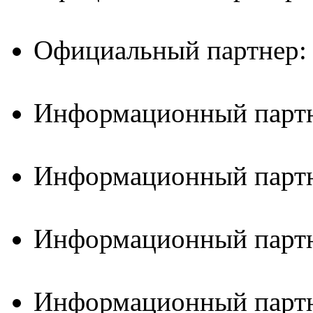
Официальный партнер:
Информационный партн
Информационный партн
Информационный партн
Информационный партн