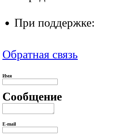
При поддержке:
Обратная связь
Имя
Сообщение
E-mail