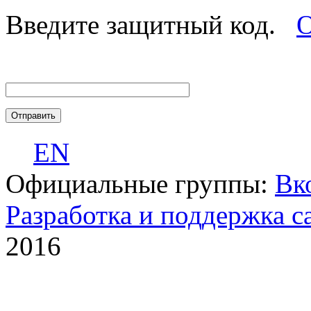
Введите защитный код.
О
EN
Официальные группы:
Вк
Разработка и поддержка с
2016