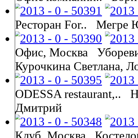
Ресторан For..
Мегре 
Офис, Москва
Убореви
Курочкина Светлана, Ло
ODESSA restaurant,..
Н
Дмитрий
Клуб, Москва
Костело