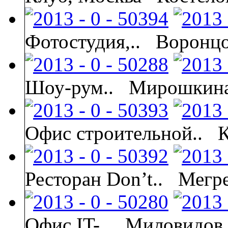
Фотостудия,..
Воронцо
Шоу-рум..
Мирошкина
Офис строительной..
К
Ресторан Don’t..
Мегр
Офис IT-..
Миловидов 