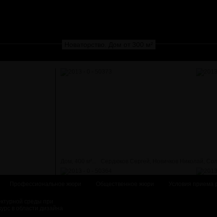
Новаторство. Дом от 300 м²
Дом, 400 м²...
Сердюков Сергей, Новичков Николай, Со
Профессиональное жюри
Общественное жюри
Условия приема 
ектурной среды при
курс в области дизайна