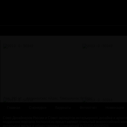
Дом, 395 м²...
Калинаускас Айдас, Тамошиунас Вайдас
Главная
О конкурсе
Лауреаты
Фотоотчёт
Номинации
Союз Дизайнеров России и Совет экспертов интерьерного дизайна и архит
поддержке портала Archiprofi.ru представляют открытый всероссийский кон
интерьера жилых и общественных помещений INTERIA AWARDS