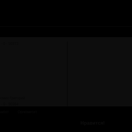
ломин Григорий
работ
Оргкомитет
Нравится!