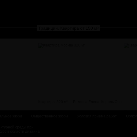
Традиции. Квартира от 150 м²
Квартира, 320 м²...
Белкова Елена, Король Олег
альное жюри
Общественное жюри
Условия приема работ
Оргко
ектурной среды при
курс в области дизайна