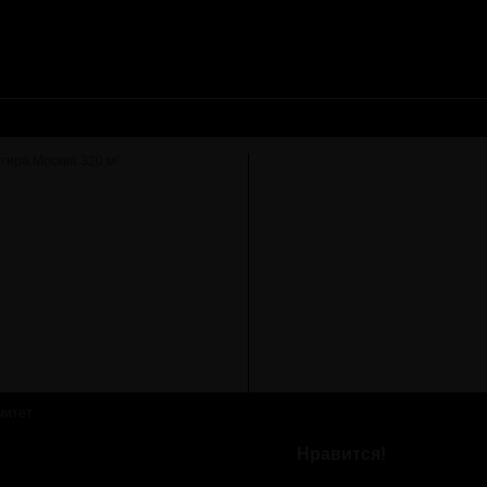
митет
Нравится!