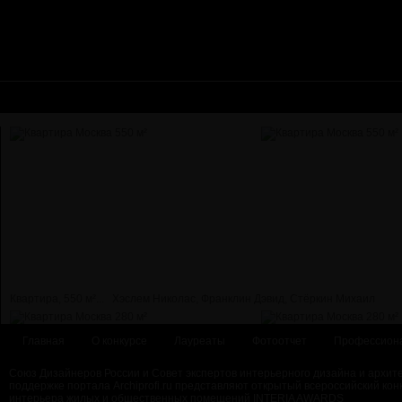
Квартира, 550 м²...
Хэслем Николас, Франклин Дэвид, Стёркин Михаил
Главная
О конкурсе
Лауреаты
Фотоотчет
Профессион
Союз Дизайнеров России и Совет экспертов интерьерного дизайна и архит
поддержке портала Archiprofi.ru представляют открытый всероссийский кон
интерьера жилых и общественных помещений INTERIA AWARDS