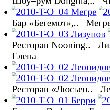
Шоу–рум Donghia,..
Ч
Бар «Бегемот»,..
Мегр
Ресторан Nooning..
Ли
Елена
Ресторан «Люсьен..
Ле