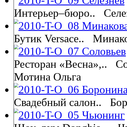
Интерьер–бюро..
Селе
Бутик Versace..
Минако
Ресторан «Весна»,..
Со
Мотина Ольга
Свадебный салон..
Бор