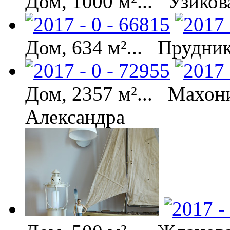
Дом, 1000 м²...
Узиков
Дом, 634 м²...
Прудни
Дом, 2357 м²...
Махони
Александра