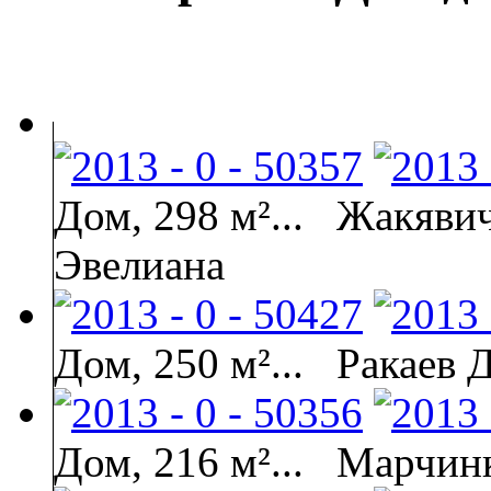
Дом, 298 м²...
Жaкявич
Эвeлиaнa
Дом, 250 м²...
Ракаев 
Дом, 216 м²...
Марчинк